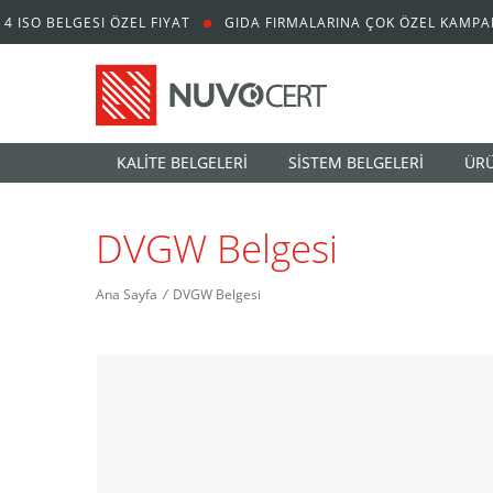
4 ISO BELGESI ÖZEL FIYAT
GIDA FIRMALARINA ÇOK ÖZEL KAMPA
KALİTE BELGELERİ
SİSTEM BELGELERİ
ÜRÜ
DVGW Belgesi
Ana Sayfa
/
DVGW Belgesi