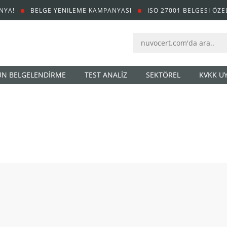
NYA!
BELGE YENILEME KAMPANYASI
ISO 27001 BELGESI ÖZE
N BELGELENDİRME
TEST ANALİZ
SEKTÖREL
KVKK U