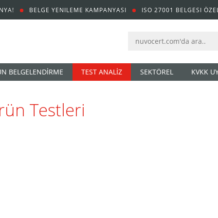
NYA!
BELGE YENILEME KAMPANYASI
ISO 27001 BELGESI ÖZE
N BELGELENDİRME
TEST ANALİZ
SEKTÖREL
KVKK U
rün Testleri